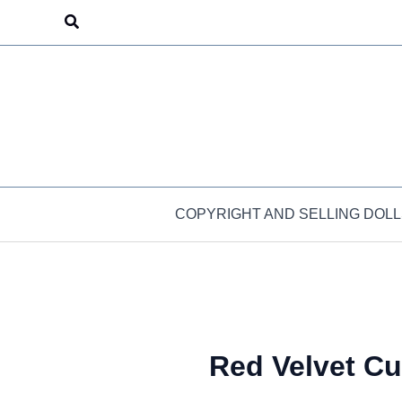
Skip
Search
to
content
COPYRIGHT AND SELLING DOLL
Red Velvet C