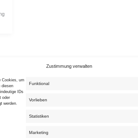
ing
Zustimmung verwalten
ie Cookies, um
Funktional
u diesen
indeutige IDs
t oder
Vorlieben
gt werden.
Privacy Policy
T&C
Cookie Policy (EU)
Statistiken
Marketing