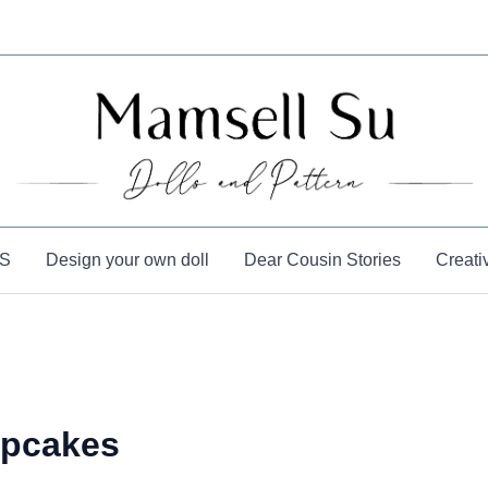
S
Design your own doll
Dear Cousin Stories
Creati
upcakes