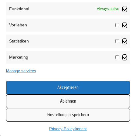
Funktional
Always active
Vorlieben
Vorliebe
Statistiken
Statistik
Marketing
Marketin
Privacy Policy
Manage services
T&C
Cookie Policy (EU)
Akzeptieren
Ablehnen
Einstellungen speichern
Copyright © 2026 Mamsell Su
Privacy Policy
Imprint