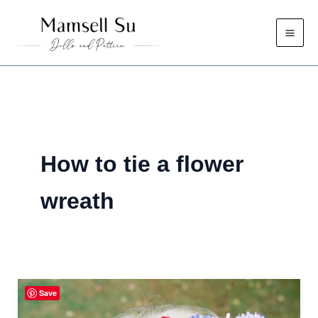
Skip
to
content
How to tie a flower
wreath
Save