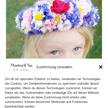
Zustimmung verwalten
Flower children
The colors of nature in your hair, so bright and 
Um dir ein optimales Erlebnis zu bieten, verwenden wir Technologien
colorful. I’ll show you how to easily make a pretty 
wie Cookies, um Geräteinformationen zu speichern und/oder darauf
zuzugreifen. Wenn du diesen Technologien zustimmst, können wir
wildflower wreath. 
Daten wie das Surfverhalten oder eindeutige IDs auf dieser Website
verarbeiten. Wenn du deine Zustimmung nicht erteilst oder
zurückziehst, können bestimmte Merkmale und Funktionen
beeinträchtigt werden.