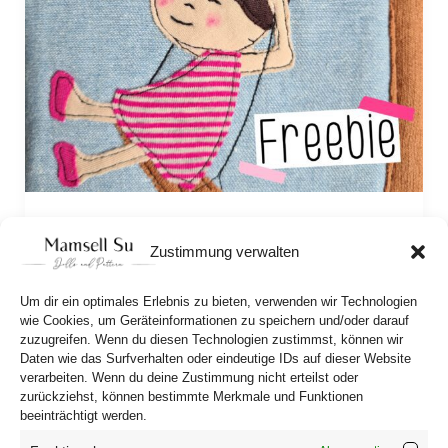
Augenstern’s World celebrates its birthday
Zustimmung verwalten
Augenstern’s World is celebrating birthday – and 
we’re joining in! To celebrate, she is hosting a 
Um dir ein optimales Erlebnis zu bieten, verwenden wir Technologien
fabric card swap, and I’m giving you the appliqué 
wie Cookies, um Geräteinformationen zu speichern und/oder darauf
zuzugreifen. Wenn du diesen Technologien zustimmst, können wir
pattern for “Anneli on the Swing” for free! 
Daten wie das Surfverhalten oder eindeutige IDs auf dieser Website
verarbeiten. Wenn du deine Zustimmung nicht erteilst oder
zurückziehst, können bestimmte Merkmale und Funktionen
beeinträchtigt werden.