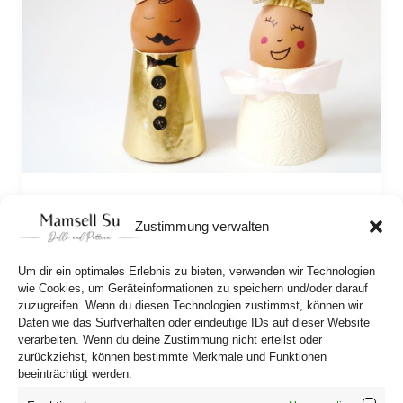
DIY EGG PEOPLE (with PDF craft template)
Zustimmung verwalten
Our funny Egg People are my favorites! So today
I’m showing you Mr. and Mrs. Egg in hats and
Um dir ein optimales Erlebnis zu bieten, verwenden wir Technologien
fancy clothes. The DIY tutorial comes with the
wie Cookies, um Geräteinformationen zu speichern und/oder darauf
zuzugreifen. Wenn du diesen Technologien zustimmst, können wir
crafting template!
Daten wie das Surfverhalten oder eindeutige IDs auf dieser Website
verarbeiten. Wenn du deine Zustimmung nicht erteilst oder
zurückziehst, können bestimmte Merkmale und Funktionen
beeinträchtigt werden.