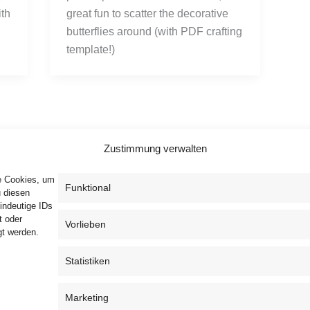
ith
great fun to scatter the decorative
butterflies around (with PDF crafting
template!)
Zustimmung verwalten
ie Cookies, um
Funktional
u diesen
indeutige IDs
t oder
Vorlieben
gt werden.
Privacy Policy
T&C
Cookie Policy (EU)
Statistiken
Marketing