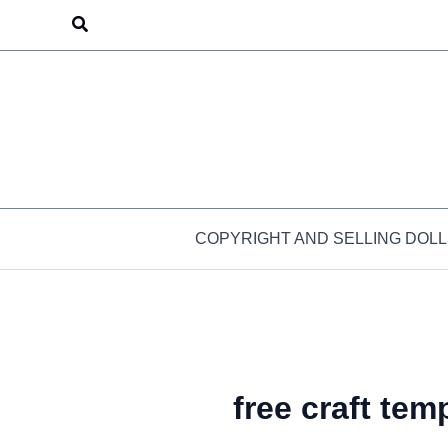
Skip
Search
to
content
COPYRIGHT AND SELLING DOLL
free craft tem