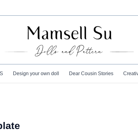
S
Design your own doll
Dear Cousin Stories
Creati
plate