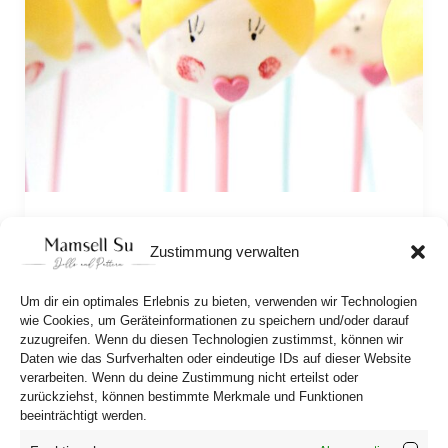
The cake pop theory
Zustimmung verwalten
Cake pops look like lollipops, but they’re actually 
cake balls on a stick. Colorfully decorated, any 
Um dir ein optimales Erlebnis zu bieten, verwenden wir Technologien
cake looks sweet and succulent. But why do cake 
wie Cookies, um Geräteinformationen zu speichern und/oder darauf
zuzugreifen. Wenn du diesen Technologien zustimmst, können wir
pops make you happy?  
Daten wie das Surfverhalten oder eindeutige IDs auf dieser Website
verarbeiten. Wenn du deine Zustimmung nicht erteilst oder
zurückziehst, können bestimmte Merkmale und Funktionen
beeinträchtigt werden.