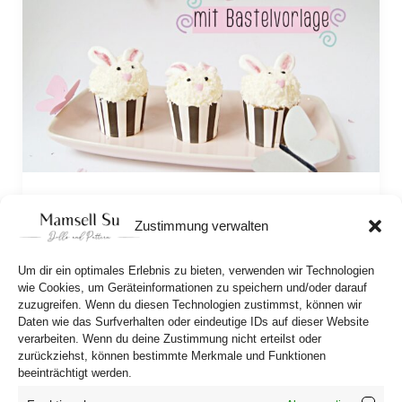
Decorative butterflies and bunny cupcakes
Zustimmung verwalten
These two decoration ideas are quick and easy
to make, yet still pack a punch of cuteness. Plus,
Um dir ein optimales Erlebnis zu bieten, verwenden wir Technologien
it’s great fun to scatter the decorative butterflies
wie Cookies, um Geräteinformationen zu speichern und/oder darauf
zuzugreifen. Wenn du diesen Technologien zustimmst, können wir
around (with PDF crafting template!)
Daten wie das Surfverhalten oder eindeutige IDs auf dieser Website
verarbeiten. Wenn du deine Zustimmung nicht erteilst oder
zurückziehst, können bestimmte Merkmale und Funktionen
beeinträchtigt werden.