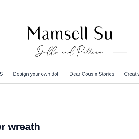
S
Design your own doll
Dear Cousin Stories
Creati
er wreath