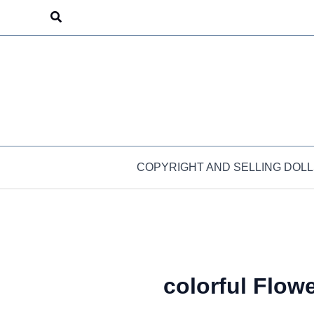
Skip
Search
to
content
COPYRIGHT AND SELLING DOLL
colorful Flow