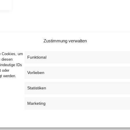
Zustimmung verwalten
ie Cookies, um
Funktional
u diesen
indeutige IDs
t oder
Vorlieben
gt werden.
Privacy Policy
T&C
Cookie Policy (EU)
Statistiken
Marketing
Copyright © 2026 Mamsell Su