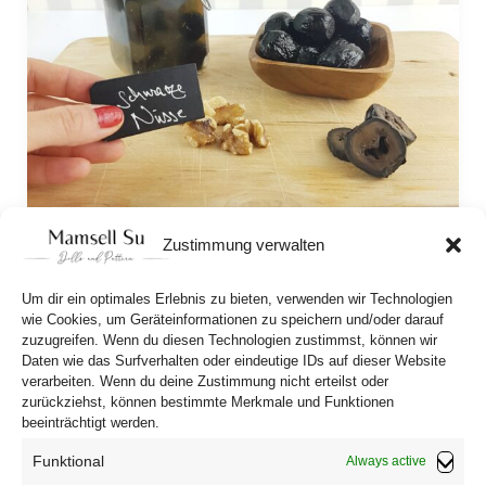
Zustimmung verwalten
Are you nuts?
Can you eat black walnuts? Yes, and they taste 
Um dir ein optimales Erlebnis zu bieten, verwenden wir Technologien
delicious! Here I’ll show you how they’re made 
wie Cookies, um Geräteinformationen zu speichern und/oder darauf
zuzugreifen. Wenn du diesen Technologien zustimmst, können wir
and which dishes they pair well with.  
Daten wie das Surfverhalten oder eindeutige IDs auf dieser Website
verarbeiten. Wenn du deine Zustimmung nicht erteilst oder
zurückziehst, können bestimmte Merkmale und Funktionen
beeinträchtigt werden.
Funktional
Always active