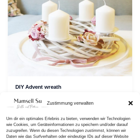
DIY Advent wreath
It doesn’t always have to be green and bright red. 
Zustimmung verwalten
This Christmas, I’m going light and pastel with 
flowers, and because I think my rather 
Um dir ein optimales Erlebnis zu bieten, verwenden wir Technologien
untraditional Advent wreath turned out so 
wie Cookies, um Geräteinformationen zu speichern und/oder darauf
zuzugreifen. Wenn du diesen Technologien zustimmst, können wir
beautifully, I’m going to show you how I made it.  
Daten wie das Surfverhalten oder eindeutige IDs auf dieser Website