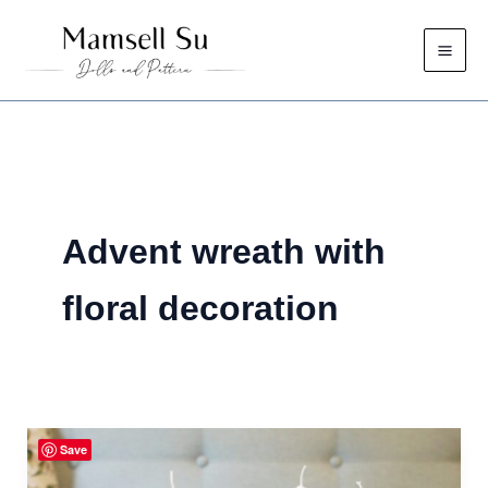
Skip
to
content
Advent wreath with
floral decoration
Save